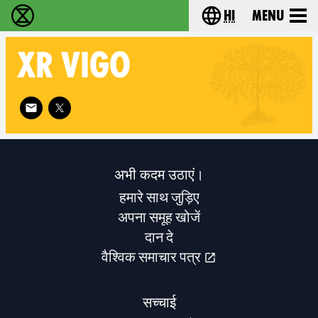
hi
Menu
विलुप्ति विद्रोह - Home
Choose your lang
XR
VIGO
Follow XR Vigo on
अभी कदम उठाएं।
हमारे साथ जुड़िए
अपना समूह खोजें
दान दे
वैश्विक समाचार पत्र
सच्चाई