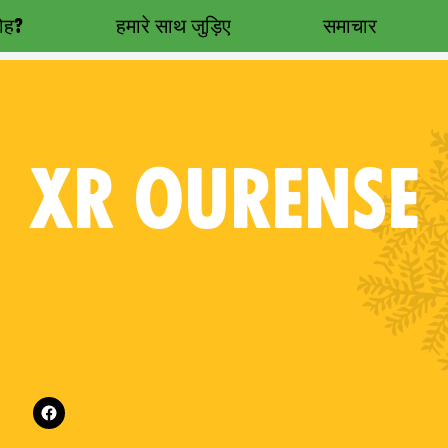
रोह?
हमारे साथ जुड़िए
समाचार
XR
OURENSE
Follow XR Ourense on