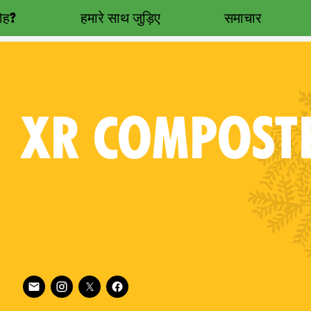
रोह?
हमारे साथ जुड़िए
समाचार
XR
COMPOST
Follow XR Compostela on