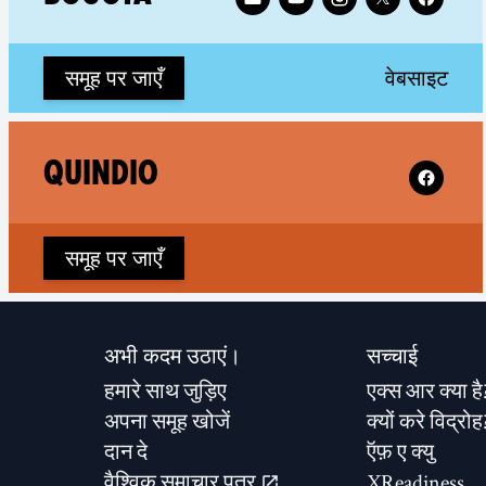
(ne
समूह पर जाएँ
वेबसाइट
Follow XR
QUINDIO
समूह पर जाएँ
अभी कदम उठाएं।
सच्चाई
हमारे साथ जुड़िए
एक्स आर क्या है
अपना समूह खोजें
क्यों करे विद्रोह
दान दे
ऍफ़ ए क्यु
वैश्विक समाचार पत्र
XReadiness