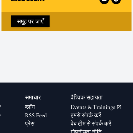
w window)
समूह पर जाएँ
 Quindio on
समाचार
वैश्विक सहायता
?
ब्लॉग
Events & Trainings
?
RSS Feed
हमसे संपर्क करें
प्रेस
वेब टीम से संपर्क करें
गोपनीयता नीति