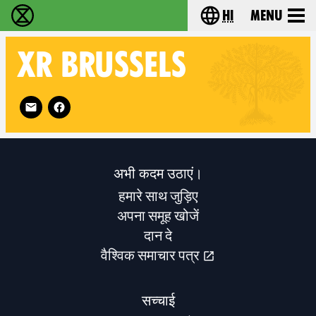
hi
Menu
विलुप्ति विद्रोह - Home
Choose your lang
XR
BRUSSELS
Follow XR Brussels on
अभी कदम उठाएं।
हमारे साथ जुड़िए
अपना समूह खोजें
दान दे
वैश्विक समाचार पत्र
सच्चाई