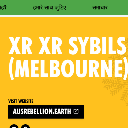
रोह?
हमारे साथ जुड़िए
समाचार
XR
XR SYBIL
(MELBOURNE
Visit website
ausrebellion.earth
Follow XR XR Sybils Naarm (Melbourne) on