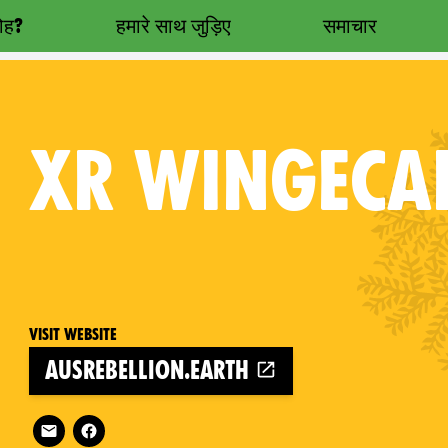
रोह?
हमारे साथ जुड़िए
समाचार
XR
WINGECAR
Visit website
ausrebellion.earth
Follow XR Wingecarribee on