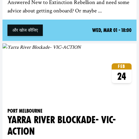
Answered New to Extinction Rebellion and need some
advice about getting onboard? Or maybe ...
Wed, Mar 01 - 18:00
और खोज कीजिए
Feb
24
Port Melbourne
YARRA RIVER BLOCKADE- VIC-
ACTION