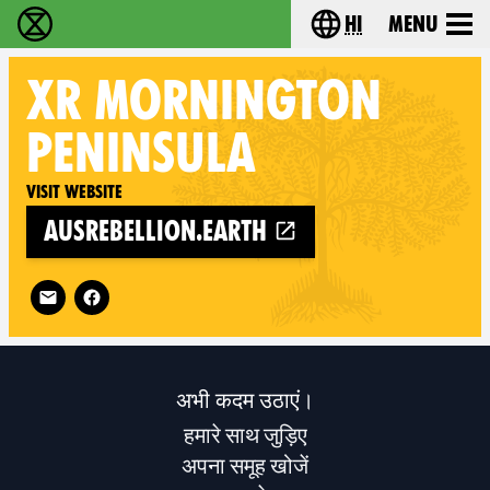
hi
Menu
विलुप्ति विद्रोह - Home
Choose your lang
XR
MORNINGTON
PENINSULA
Visit website
ausrebellion.earth
Follow XR Mornington Peninsula on
अभी कदम उठाएं।
हमारे साथ जुड़िए
अपना समूह खोजें