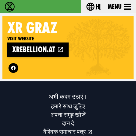
hi
Menu
विलुप्ति विद्रोह - Home
Choose your lang
XR
GRAZ
Visit website
xrebellion.at
Follow XR Graz on
अभी कदम उठाएं।
हमारे साथ जुड़िए
अपना समूह खोजें
दान दे
वैश्विक समाचार पत्र