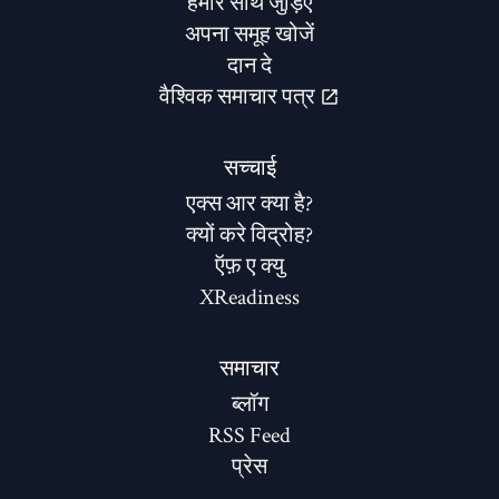
हमारे साथ जुड़िए
अपना समूह खोजें
दान दे
वैश्विक समाचार पत्र
सच्चाई
एक्स आर क्या है?
क्यों करे विद्रोह?
ऍफ़ ए क्यु
XReadiness
समाचार
ब्लॉग
RSS Feed
प्रेस