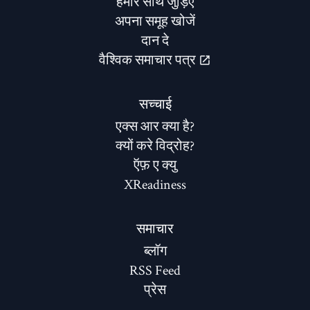
हमारे साथ जुड़िए
अपना समूह खोजें
दान दे
वैश्विक समाचार पत्र
सच्चाई
एक्स आर क्या है?
क्यों करे विद्रोह?
ऍफ़ ए क्यु
XReadiness
समाचार
ब्लॉग
RSS Feed
प्रेस