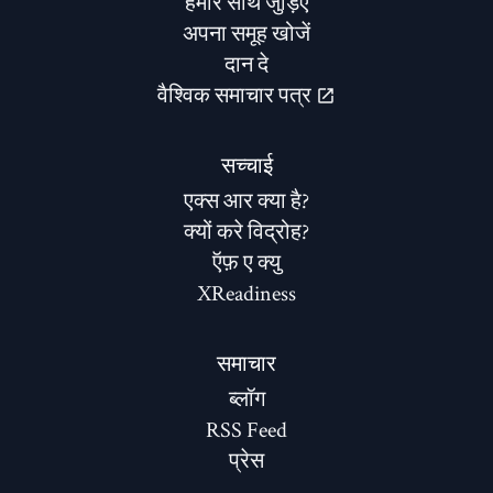
हमारे साथ जुड़िए
अपना समूह खोजें
दान दे
वैश्विक समाचार पत्र
सच्चाई
एक्स आर क्या है?
क्यों करे विद्रोह?
ऍफ़ ए क्यु
XReadiness
समाचार
ब्लॉग
RSS Feed
प्रेस