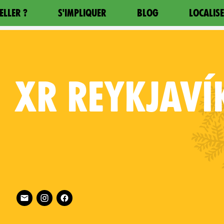
ELLER ?
S'IMPLIQUER
BLOG
LOCALIS
XR
REYKJAVÍ
Iceland on
Follow XR Reykjavík on