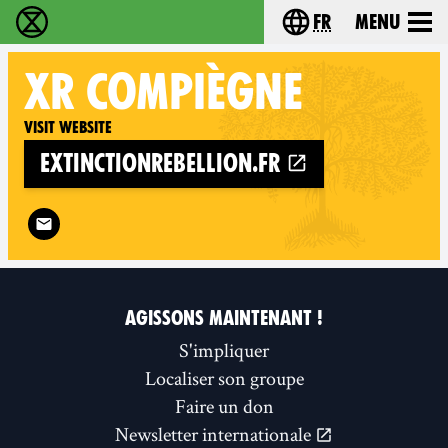
fr
Menu
Extinction Rebellion - Home
Choisissez votre l
XR
COMPIÈGNE
Visit website
extinctionrebellion.fr
Follow XR Compiègne on
AGISSONS MAINTENANT !
S'impliquer
Localiser son groupe
Faire un don
Newsletter internationale