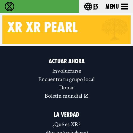
es
Menu
extinction rebellion - Home
Choose your lang
XR
XR PEARL
Follow XR XR Pearl on
ACTUAR AHORA
Involucrarse
Encuentra tu grupo local
Donar
Boletín mundial
LA VERDAD
¿Qué es XR?
¿Por qué rebelarse?