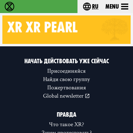
ru
Menu
Extinction Rebellion - Home
Choose your langu
XR
XR PEARL
Follow XR XR Pearl on
НАЧАТЬ ДЕЙСТВОВАТЬ УЖЕ СЕЙЧАС
Присоединяйся
Найди свою группу
Пожертвования
Global newsletter
ПРАВДА
Что такое XR?
Зачем протестовать?