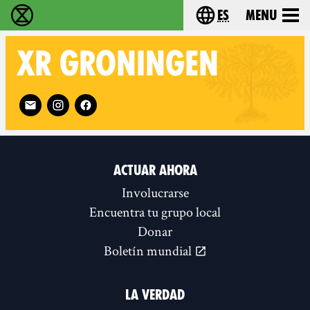
es
Menu
extinction rebellion - Home
Choose your lang
XR
GRONINGEN
Follow XR Groningen on
ACTUAR AHORA
Involucrarse
Encuentra tu grupo local
Donar
Boletín mundial
LA VERDAD