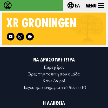
Ελ
Menu
Extinction Rebellion - Home
Choose your lang
XR
GRONINGEN
Follow XR Groningen on
ΝΑ ΔΡΆΣΟΥΜΕ ΤΏΡΑ
Πάρε μέρος
Βρες την τοπική σου ομάδα
Κάνε Δωρεά
Παγκόσμιο ενημερωτικό δελτίο
Η ΑΛΉΘΕΙΑ