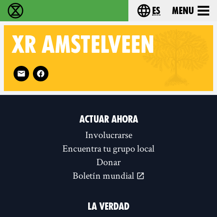
es
Menu
extinction rebellion - Home
Choose your lang
XR
AMSTELVEEN
Follow XR Amstelveen on
ACTUAR AHORA
Involucrarse
Encuentra tu grupo local
Donar
Boletín mundial
LA VERDAD