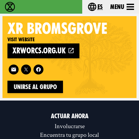
es
Menu
extinction rebellion - Home
Choose your lang
XR
BROMSGROVE
Visit website
xrworcs.org.uk
Follow XR Bromsgrove on
Unirse al grupo
ACTUAR AHORA
Involucrarse
Encuentra tu grupo local