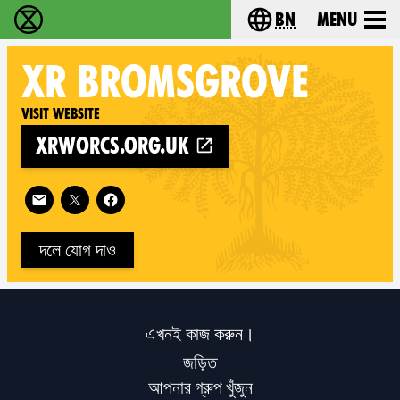
bn
Menu
বিলুপ্তি বিদ্রোহ - Home
Choose your langu
XR
BROMSGROVE
Visit website
xrworcs.org.uk
Follow XR Bromsgrove on
দলে যোগ দাও
এখনই কাজ করুন।
জড়িত
আপনার গ্রুপ খুঁজুন