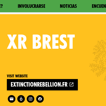
E?
INVOLUCRARSE
NOTICIAS
ENCUEN
XR
BREST
Visit website
extinctionrebellion.fr
Follow XR Brest on