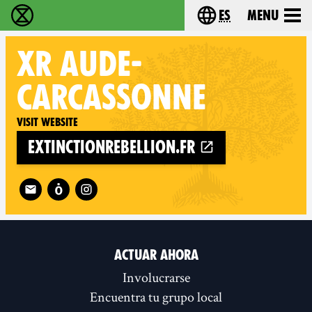
es
Menu
extinction rebellion - Home
Choose your lang
XR
AUDE-
CARCASSONNE
Visit website
extinctionrebellion.fr
Follow XR Aude-Carcassonne on
ACTUAR AHORA
Involucrarse
Encuentra tu grupo local