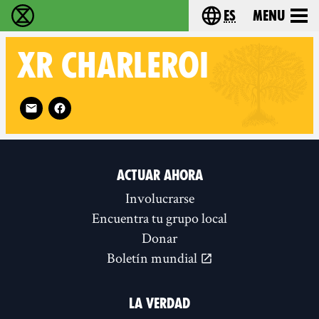
es
Menu
extinction rebellion - Home
Choose your lang
XR
CHARLEROI
Follow XR Charleroi on
ACTUAR AHORA
Involucrarse
Encuentra tu grupo local
Donar
Boletín mundial
LA VERDAD