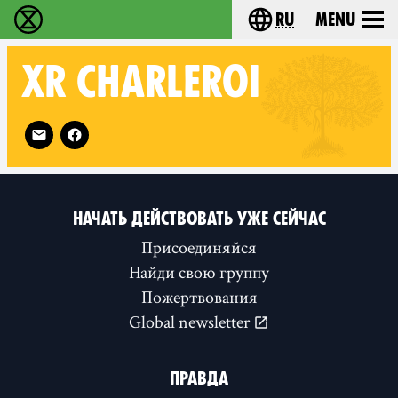
ru
Menu
Extinction Rebellion - Home
Choose your langu
XR
CHARLEROI
Follow XR Charleroi on
НАЧАТЬ ДЕЙСТВОВАТЬ УЖЕ СЕЙЧАС
Присоединяйся
Найди свою группу
Пожертвования
Global newsletter
ПРАВДА