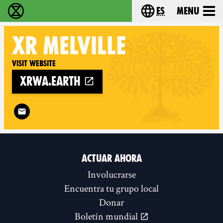
es
Menu
extinction rebellion - Home
Choose your lang
XR
MELVILLE
Visit website
xrwa.earth
Follow XR Melville on
ACTUAR AHORA
Involucrarse
Encuentra tu grupo local
Donar
Boletín mundial