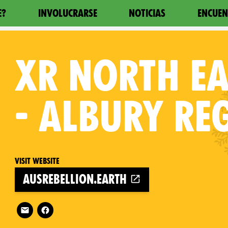
E?
INVOLUCRARSE
NOTICIAS
ENCUEN
XR
NORTH EA
- ALBURY RE
Visit website
ausrebellion.earth
Follow XR North East Victoria - Albury Region on