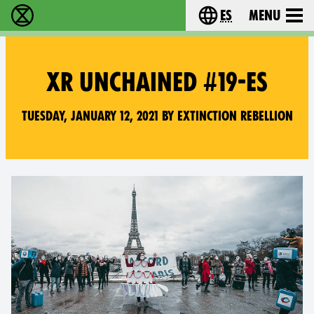
es
Menu
extinction rebellion - Home
Choose your lang
XR UNCHAINED #19-ES
Tuesday, January 12, 2021 by Extinction Rebellion