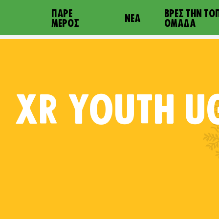
ΠΆΡΕ
ΒΡΕΣ ΤΗΝ ΤΟ
ΝΈΑ
ΜΈΡΟΣ
ΟΜΆΔΑ
XR
YOUTH U
w XR Uganda on
Follow XR Youth Uganda on