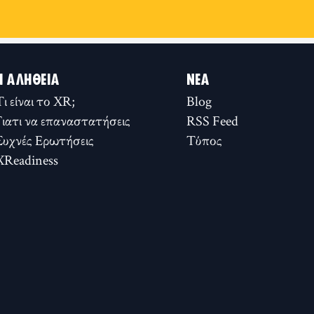
Η ΑΛΉΘΕΙΑ
ΝΈΑ
Τι είναι το XR;
Blog
Γιατι να επαναστατήσεις
RSS Feed
Συχνές Ερωτήσεις
Τύπος
XReadiness