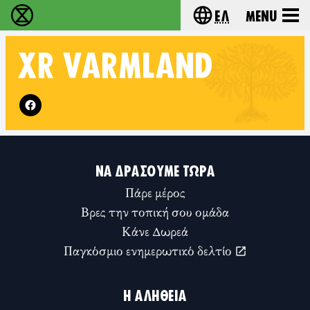
Ελ
Menu
Extinction Rebellion - Home
Choose your lang
XR
VÄRMLAND
Follow XR Värmland on
ΝΑ ΔΡΆΣΟΥΜΕ ΤΏΡΑ
Πάρε μέρος
Βρες την τοπική σου ομάδα
Κάνε Δωρεά
Παγκόσμιο ενημερωτικό δελτίο
Η ΑΛΉΘΕΙΑ