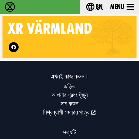
bn
Menu
বিলুপ্তি বিদ্রোহ - Home
Choose your langu
XR
VÄRMLAND
Follow XR Värmland on
এখনই কাজ করুন।
জড়িত
আপনার গ্রুপ খুঁজুন
দান করুন
বিশ্বব্যাপী সমাচার পাত্র
সত্যটি