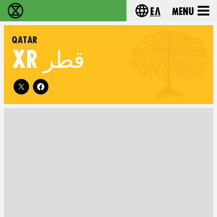
Ελ
Menu
Extinction Rebellion - Home
Choose your lang
QATAR
XR
قطر
Follow XR Qatar on