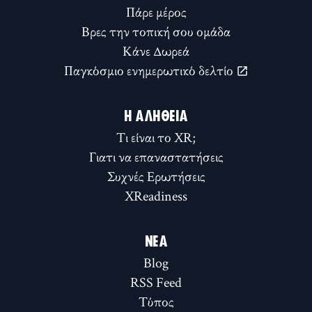
Πάρε μέρος
Βρες την τοπική σου ομάδα
Κάνε Δωρεά
Παγκόσμιο ενημερωτικό δελτίο
Η ΑΛΉΘΕΙΑ
Τι είναι το XR;
Γιατι να επαναστατήσεις
Συχνές Ερωτήσεις
XReadiness
ΝΈΑ
Blog
RSS Feed
Τύπος