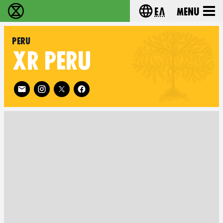
Ελ
Menu
Extinction Rebellion - Home
Choose your lang
PERU
XR
PERÚ
Follow XR Peru on