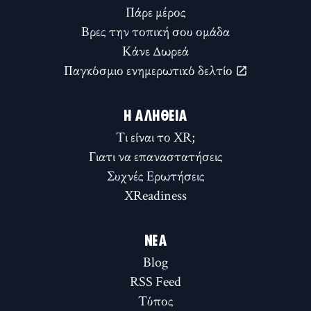
Πάρε μέρος
Βρες την τοπική σου ομάδα
Κάνε Δωρεά
Παγκόσμιο ενημερωτικό δελτίο
Η ΑΛΉΘΕΙΑ
Τι είναι το XR;
Γιατι να επαναστατήσεις
Συχνές Ερωτήσεις
XReadiness
ΝΈΑ
Blog
RSS Feed
Τύπος