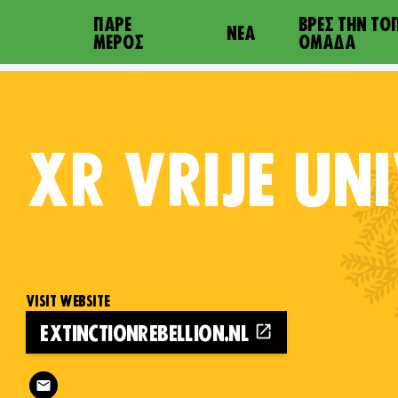
ΠΆΡΕ
ΒΡΕΣ ΤΗΝ ΤΟ
ΝΈΑ
ΜΈΡΟΣ
ΟΜΆΔΑ
XR
VRIJE UNI
VISIT WEBSITE
EXTINCTIONREBELLION.NL
Follow XR Vrije Universiteit on