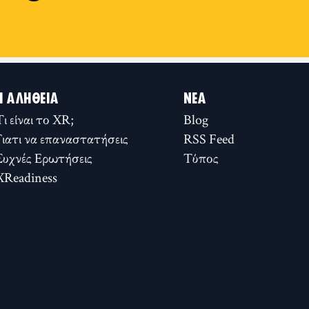
Η ΑΛΉΘΕΙΑ
ΝΈΑ
Τι είναι το XR;
Blog
Γιατι να επαναστατήσεις
RSS Feed
Συχνές Ερωτήσεις
Τύπος
XReadiness