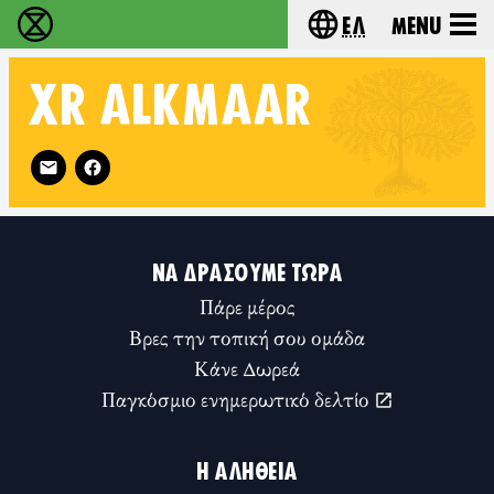
Ελ
Menu
Extinction Rebellion - Home
Choose your lang
XR
ALKMAAR
Follow XR Alkmaar on
ΝΑ ΔΡΆΣΟΥΜΕ ΤΏΡΑ
Πάρε μέρος
Βρες την τοπική σου ομάδα
Κάνε Δωρεά
Παγκόσμιο ενημερωτικό δελτίο
Η ΑΛΉΘΕΙΑ