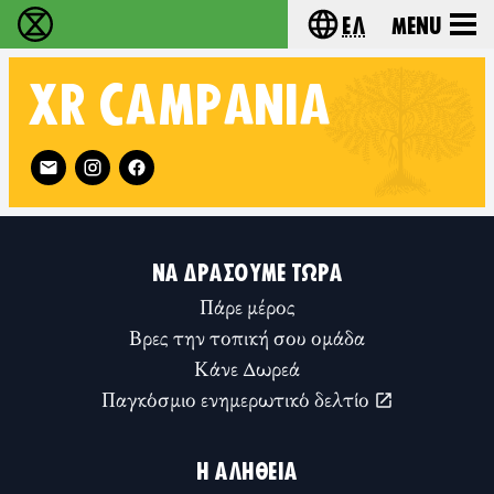
Ελ
Menu
Extinction Rebellion - Home
Choose your lang
XR
CAMPANIA
Follow XR Campania on
ΝΑ ΔΡΆΣΟΥΜΕ ΤΏΡΑ
Πάρε μέρος
Βρες την τοπική σου ομάδα
Κάνε Δωρεά
Παγκόσμιο ενημερωτικό δελτίο
Η ΑΛΉΘΕΙΑ