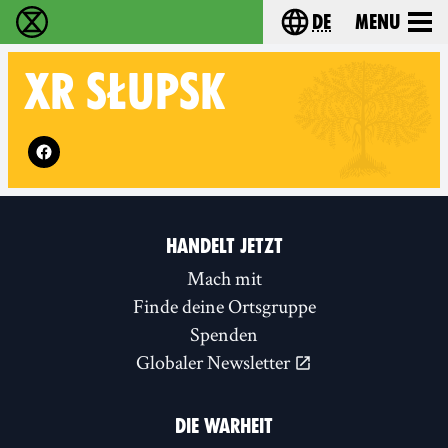
de
Menu
extinction rebellion - Home
Choose your langu
XR
SŁUPSK
Follow XR Słupsk on
HANDELT JETZT
Mach mit
Finde deine Ortsgruppe
Spenden
Globaler Newsletter
DIE WARHEIT