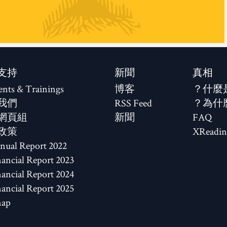
支持
新聞
真相
ents & Trainings
博客
什麼
我們
RSS Feed
為什
網頁組
新聞
FAQ
政策
XReadin
2022 Annual Report
2023 Financial Report
2024 Financial Report
2025 Financial Report
map