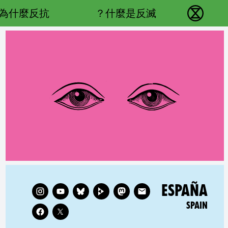
Main navigation
為什麼反抗？
什麼是反滅？
反抗滅絕 - Home
Follow XR Spain on
RELATED COUNTRY GROUP:
ESPAÑA
SPAIN