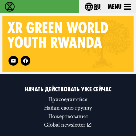
ru
Menu
Extinction Rebellion - Home
Choose your langu
XR
GREEN WORLD
YOUTH RWANDA
Follow XR Green World Youth Rwanda on
НАЧАТЬ ДЕЙСТВОВАТЬ УЖЕ СЕЙЧАС
Присоединяйся
Найди свою группу
Пожертвования
Global newsletter