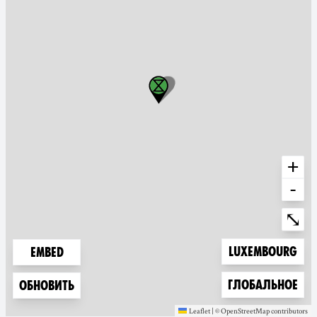
+
-
Ente
⤡
Zoom to
Luxembourg
Embed
Zoom to
Глобальное
Обновить
Leaflet
|
©
OpenStreetMap
contributors
(new window)
(new window)