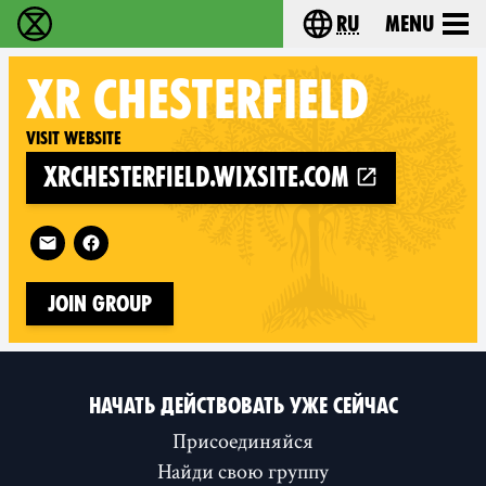
ru
Menu
Extinction Rebellion - Home
Choose your langu
XR
CHESTERFIELD
Visit website
xrchesterfield.wixsite.com
Follow XR Chesterfield on
Join Group
НАЧАТЬ ДЕЙСТВОВАТЬ УЖЕ СЕЙЧАС
Присоединяйся
Найди свою группу