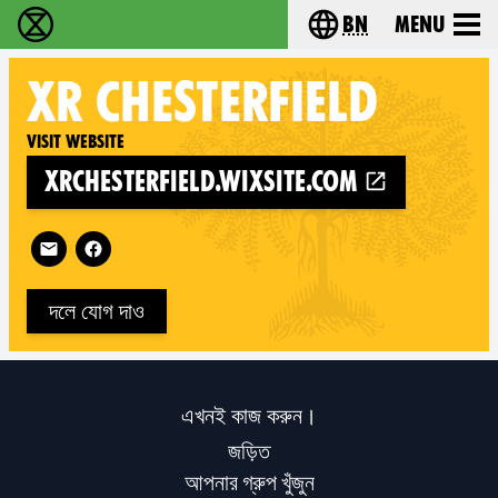
bn
Menu
বিলুপ্তি বিদ্রোহ - Home
Choose your langu
XR
CHESTERFIELD
Visit website
xrchesterfield.wixsite.com
Follow XR Chesterfield on
দলে যোগ দাও
এখনই কাজ করুন।
জড়িত
আপনার গ্রুপ খুঁজুন