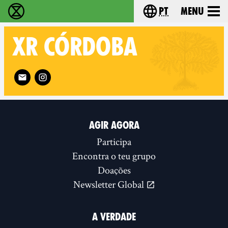
pt
Menu
Extinction Rebellion - Home
Choose your langu
XR
CÓRDOBA
Follow XR Córdoba on
AGIR AGORA
Participa
Encontra o teu grupo
Doações
Newsletter Global
A VERDADE