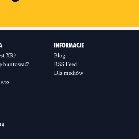
A
INFORMACJE
st XR?
Blog
ię buntować?
RSS Feed
Dla mediów
ness
ną