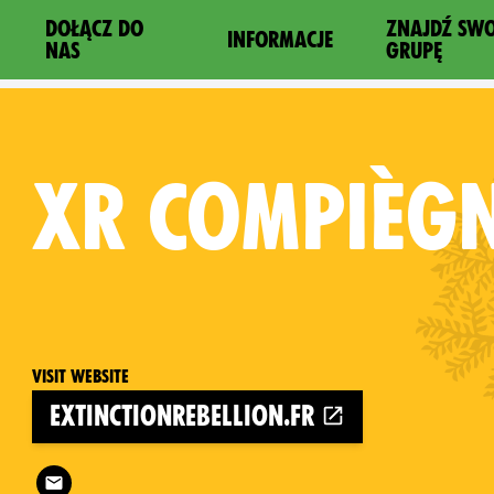
DOŁĄCZ DO
ZNAJDŹ SW
INFORMACJE
NAS
GRUPĘ
XR
COMPIÈG
Visit website
extinctionrebellion.fr
Follow XR Compiègne on