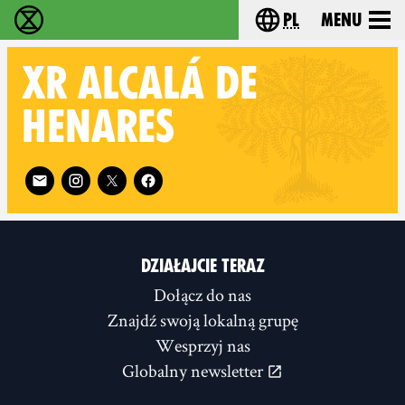
pl
Menu
Extinction Rebellion - Home
Choose your langu
XR
ALCALÁ DE
HENARES
Follow XR Alcalá de Henares on
DZIAŁAJCIE TERAZ
Dołącz do nas
Znajdź swoją lokalną grupę
Wesprzyj nas
Globalny newsletter