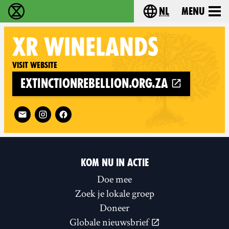
nl
Menu
Extinction Rebellion - Home
Choose your langu
XR
WINELANDS
Visit website
extinctionrebellion.org.za
Follow XR Winelands on
KOM NU IN ACTIE
Doe mee
Zoek je lokale groep
Doneer
Globale nieuwsbrief