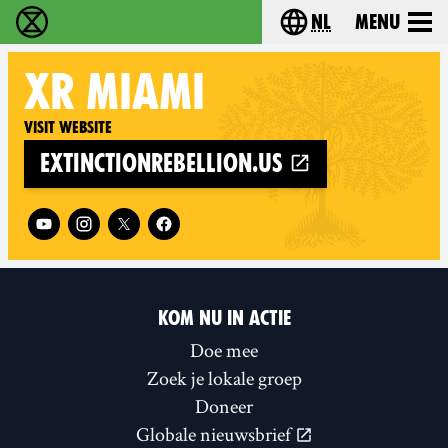
nl
Menu
Extinction Rebellion - Home
Choose your langu
XR
MIAMI
Visit website
extinctionrebellion.us
Follow XR Miami on
KOM NU IN ACTIE
Doe mee
Zoek je lokale groep
Doneer
Globale nieuwsbrief