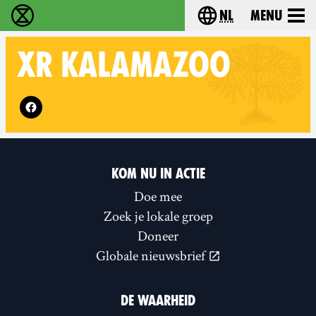
nl
Menu
Extinction Rebellion - Home
Choose your langu
XR
KALAMAZOO
Follow XR Kalamazoo on
KOM NU IN ACTIE
Doe mee
Zoek je lokale groep
Doneer
Globale nieuwsbrief
DE WAARHEID