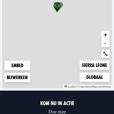
+
-
Ente
⤡
Zoom to
Sierra Leone
Embed
Zoom to
Globaal
Bijwerken
Leaflet
|
©
OpenStreetMap
contributors
(new window)
(new window)
KOM NU IN ACTIE
Doe mee